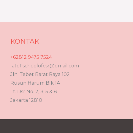
KONTAK
+62812 9475 7524
latofischoolofcsr@gmail.com
Jln. Tebet Barat Raya 102
Rusun Harum Blk 1A
Lt. Dsr No. 2, 3, 5 & 8
Jakarta 12810