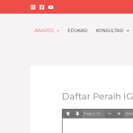
Skip
to
content
AWARDS
EDUKASI
KONSULTASI
Daftar Peraih I
Page
1
/
6
Zoo