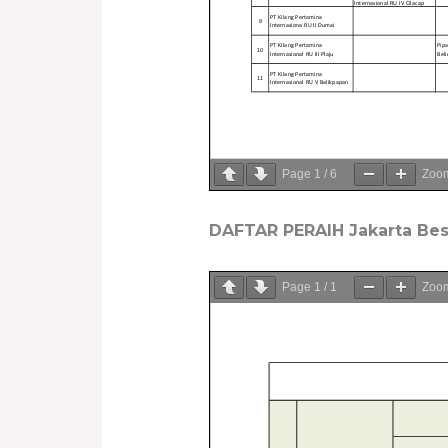
Page
1
/
6
Zoo
DAFTAR PERAIH Jakarta Best
Page
1
/
1
Zoo