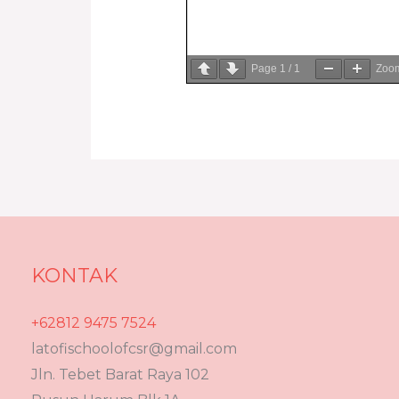
Page
1
/
1
Zoo
KONTAK
+62812 9475 7524
latofischoolofcsr@gmail.com
Jln. Tebet Barat Raya 102